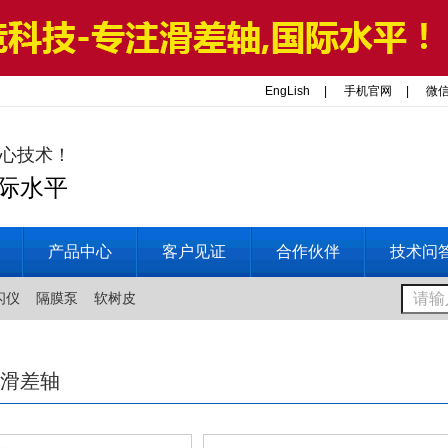
EngLish
|
手机官网
|
微
核心技术！
国际水平
产品中心
客户见证
合作伙伴
技术问
闪仪
隔膜泵
软树皮
环滑差轴