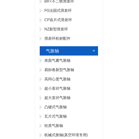
BRT不二铁滑差环
FG法国式滑差环
CP齿片式滑差环
NZ新型滑差环
滑差环耗材配件
气胀轴
表面气囊气胀轴
易卸卷新型气胀轴
高同心度气胀轴
超小直径气胀轴
超大直径气胀轴
凸键式气胀轴
瓦片式气胀轴
轻质气胀轴
机械式胀轴(真空环境专用)