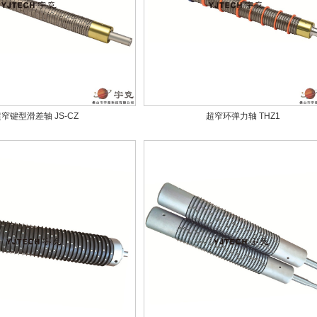
窄键型滑差轴 JS-CZ
超窄环弹力轴 THZ1