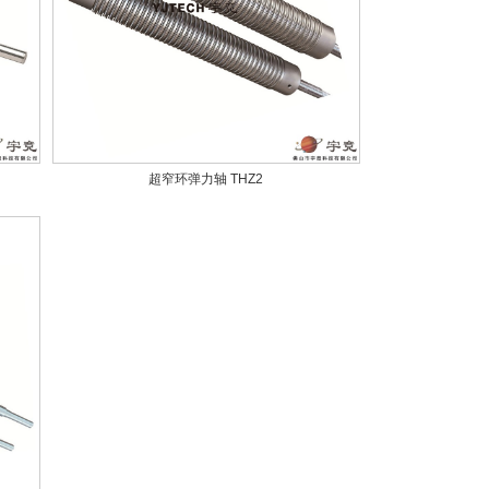
超窄环弹力轴 THZ2