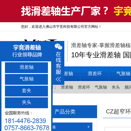
您好，欢迎进入佛山市宇竞科技有限公司官方网站！
滑差轴专家-掌握滑差轴
10年专业滑差轴 
滑差轴
宇竞首页
滑差轴
滑差环
气胀轴
气胀轴
热门关键词：
滑差轴
滑差环
气胀轴
夹头
频
套夹
夹头
CZ超窄
产品分类
滑差轴