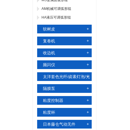
MS金属面弧形辊
AM机械可调弧形辊
HA液压可调弧形辊
软树皮
复卷机
收边机
频闪仪
太洋套色光纤/卤素灯泡/光
电头
隔膜泵
粘度控制器
粘度杯
日本藤仓气动无件