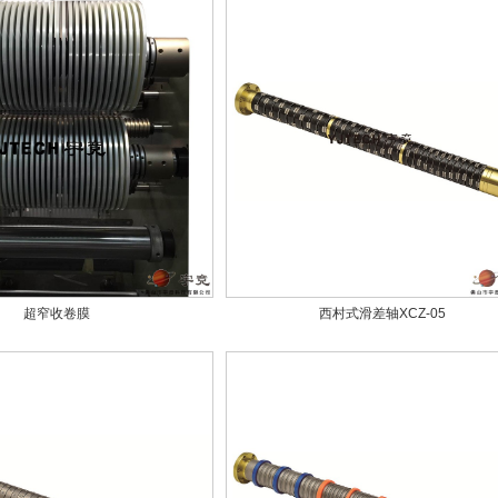
超窄收卷膜
西村式滑差轴XCZ-05