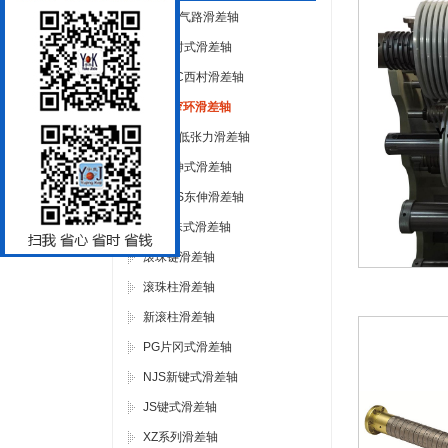
SQL双气路滑差轴
XC西村式滑差轴
新型XC西村滑差轴
CZ超窄环滑差轴
CLF超低张力滑差轴
DS东伸式滑差轴
新型DS东伸滑差轴
GZ滚珠式滑差轴
滚珠键滑差轴
滚珠柱滑差轴
新滚柱滑差轴
PG片冈式滑差轴
NJS新键式滑差轴
JS键式滑差轴
XZ系列滑差轴