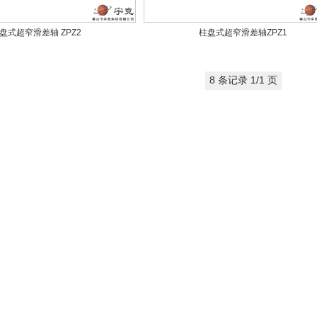
盘式超窄滑差轴 ZPZ2
柱盘式超窄滑差轴ZPZ1
8 条记录 1/1 页