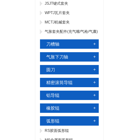
JSJT键式套夹
WPTJ瓦片套夹
MCTJ机械套夹
气胀套夹配件(充气嘴/气枪/气囊)
刀槽轴
气胀下刀轴
圆刀
精密滚筒导辊
铝导辊
橡胶辊
弧形辊
RS胶面弧形辊