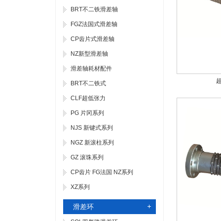
BRT不二铁滑差轴
FGZ法国式滑差轴
CP齿片式滑差轴
NZ新型滑差轴
滑差轴耗材配件
超
BRT不二铁式
CLF超低张力
PG 片冈系列
NJS 新键式系列
NGZ 新滚柱系列
GZ 滚珠系列
CP齿片 FG法国 NZ系列
XZ系列
滑差环