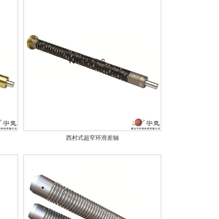
西村式超窄环滑差轴