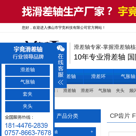
您好，欢迎进入佛山市宇竞科技有限公司官方网站！
滑差轴专家-掌握滑差轴
10年专业滑差轴 
滑差轴
宇竞首页
滑差轴
滑差环
气胀轴
气胀轴
热门关键词：
滑差轴
滑差环
气胀轴
夹头
频
套夹
夹头
CP齿片 
产品分类
滑差轴