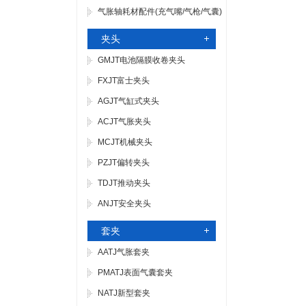
气胀轴耗材配件(充气嘴/气枪/气囊)
夹头
GMJT电池隔膜收卷夹头
FXJT富士夹头
AGJT气缸式夹头
ACJT气胀夹头
MCJT机械夹头
PZJT偏转夹头
TDJT推动夹头
ANJT安全夹头
套夹
AATJ气胀套夹
PMATJ表面气囊套夹
NATJ新型套夹