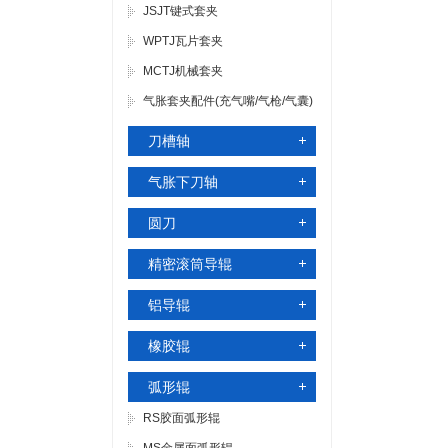
JSJT键式套夹
WPTJ瓦片套夹
MCTJ机械套夹
气胀套夹配件(充气嘴/气枪/气囊)
刀槽轴
气胀下刀轴
圆刀
精密滚筒导辊
铝导辊
橡胶辊
弧形辊
RS胶面弧形辊