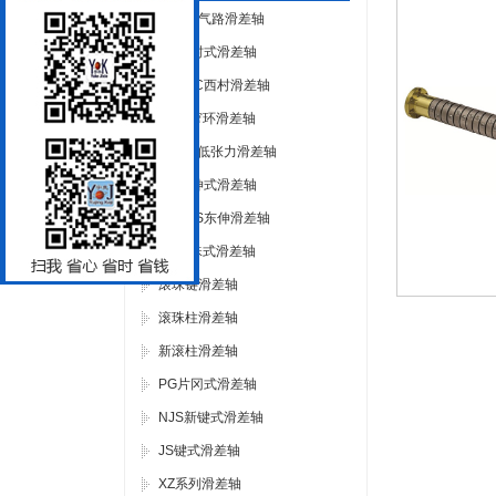
SQL双气路滑差轴
XC西村式滑差轴
新型XC西村滑差轴
CZ超窄环滑差轴
CLF超低张力滑差轴
DS东伸式滑差轴
新型DS东伸滑差轴
GZ滚珠式滑差轴
滚珠键滑差轴
滚珠柱滑差轴
新滚柱滑差轴
PG片冈式滑差轴
NJS新键式滑差轴
JS键式滑差轴
XZ系列滑差轴