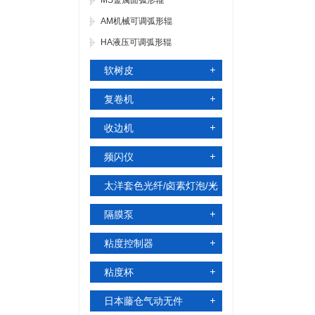
MS金属面弧形辊
AM机械可调弧形辊
HA液压可调弧形辊
软树皮
复卷机
收边机
频闪仪
太洋套色光纤/卤素灯泡/光
电头
隔膜泵
粘度控制器
粘度杯
日本藤仓气动无件