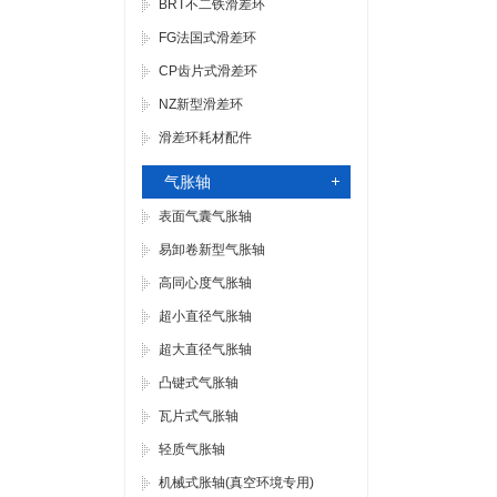
BRT不二铁滑差环
FG法国式滑差环
CP齿片式滑差环
NZ新型滑差环
滑差环耗材配件
气胀轴
表面气囊气胀轴
易卸卷新型气胀轴
高同心度气胀轴
超小直径气胀轴
超大直径气胀轴
凸键式气胀轴
瓦片式气胀轴
轻质气胀轴
机械式胀轴(真空环境专用)